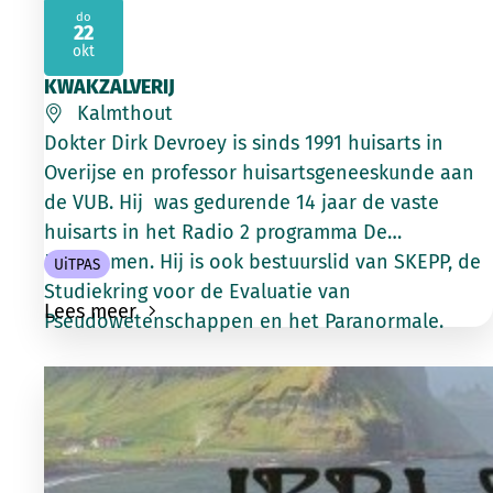
do
22
2026
okt
KWAKZALVERIJ
Kalmthout
Dokter Dirk Devroey is sinds 1991 huisarts in
Overijse en professor huisartsgeneeskunde aan
de VUB. Hij was gedurende 14 jaar de vaste
huisarts in het Radio 2 programma De
Madammen. Hij is ook bestuurslid van SKEPP, de
UiTPAS
Studiekring voor de Evaluatie van
Lees meer
Pseudowetenschappen en het Paranormale.