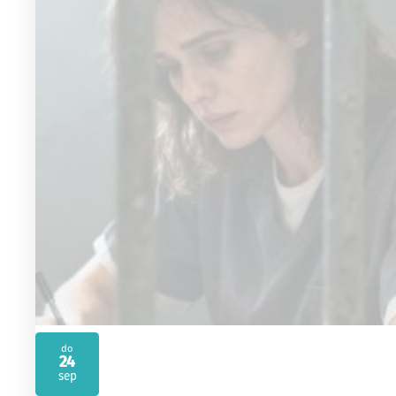
do
24
2026
sep