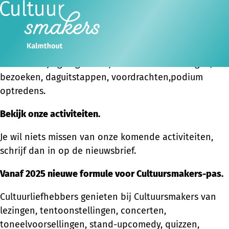
WELKOM BIJ
Cultuursmakers Kalmthout
Ope
Zoeken
Samen Cultuur beleven?
men
We nemen je graag mee op culturele wandelingen,
bezoeken, daguitstappen, voordrachten,podium
optredens.
Bekijk onze activiteiten.
Je wil niets missen van onze komende activiteiten,
schrijf dan in op de nieuwsbrief.
Vanaf 2025 nieuwe formule voor Cultuursmakers-pas.
Cultuurliefhebbers genieten bij Cultuursmakers van
lezingen, tentoonstellingen, concerten,
toneelvoorsellingen, stand-upcomedy, quizzen,